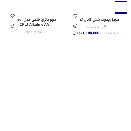
-18%
تمام شده
مجزا ریموت شش کانال کد 31
دوو باتری قلمی مدل Super
تمام شده
Alkaline AA کد 29
باتری و ریموت
باتری و ریموت
1,180,000
تومان
1,434,000
تومان