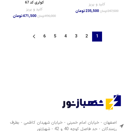
کولری کد 67
کلید و پریز
کلید و پریز
235,500
تومان
247,500
تومان
471,500
تومان
496,000
تومان
6
5
4
3
2
1
اصفهان - خیابان امام خمینی - خیابان شهیدان کاظمی - بطرف
رزمندگان - حد فاصل کوچه 40 و 42 - شهبازنور