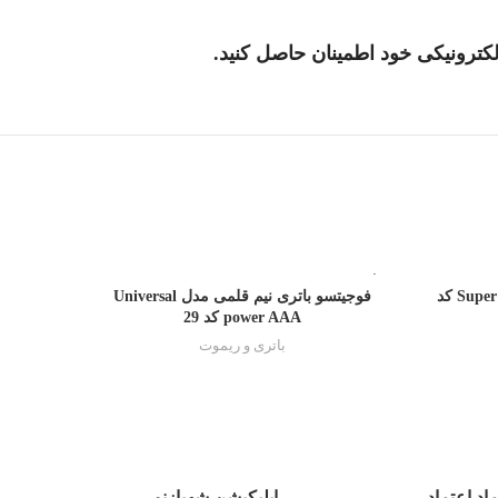
تمام شده
تمام شده
دوو باتری قلمی مدل Super Alkaline AA کد
فوجیتسو باتری نیم قلمی مدل Universal
power AAA کد 29
باتری و ریموت
ماد اعتماد
اپلیکیشن شهبازنور