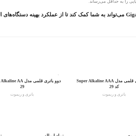
یی را به حداقل می‌رساند.
تمام شده
دوو باتری قلمی مدل Super Alkaline AAA
کد 29
29
باتری و ریموت
باتری و ریموت
ریع
نماد ایمالز
ن