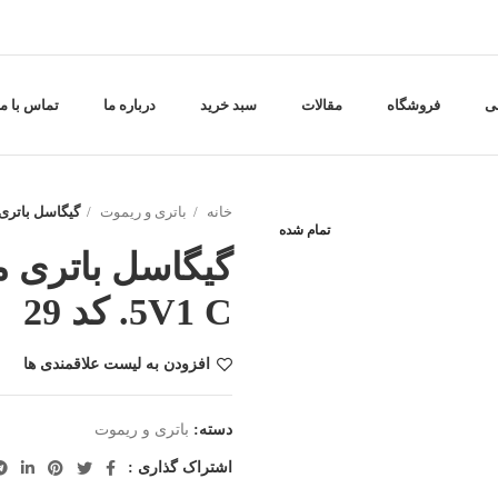
ی
فروشگاه
مقالات
سبد خرید
درباره ما
تماس با ما
خانه
باتری و ریموت
گیگاسل باتری متوسط 4 .5V1 C
تمام شده
.5V1 C کد 29
افزودن به لیست علاقمندی ها
دسته:
باتری و ریموت
اشتراک گذاری :