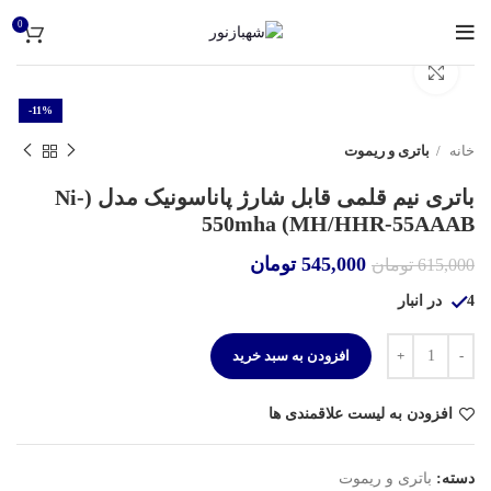
0
برای بزرگنمایی کلیک کنید
-11%
خانه
باتری و ریموت
باتری نیم قلمی قابل شارژ پاناسونیک مدل (Ni-
MH/HHR-55AAAB) 550mha
545,000
تومان
615,000
تومان
4 در انبار
افزودن به سبد خرید
افزودن به لیست علاقمندی ها
دسته:
باتری و ریموت