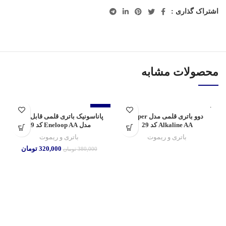
اشتراک گذاری :
محصولات مشابه
تمام شده
-16%
دوو باتری قلمی مدل Super
پاناسونیک باتری قلمی قابل شارژ
تمام شده
Alkaline AA کد 29
مدل Eneloop AA کد 29
باتری و ریموت
باتری و ریموت
320,000
تومان
380,000
تومان