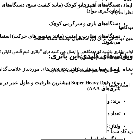
دستگاه‌های آشپزخانه کوچک (مانند کیفیت سنج، دستگاه‌های
ابعاد
25 × 25 × 25 سانتیمتر
اندازه‌گیری مواد)
نظرات (0)
دستگاه‌های بازی و سرگرمی کوچک
دیدگاهها
دستگاه‌های نظارت و امنیت (مانند سنسورهای حرکت) استفا
هیچ دیدگاهی برای این محصول نوشته نشده است.
می‌شوند.
اولین 
ویژگی‌های کلیدی این باتری:
HEAVY DUTY ولف (4عددی)”
نشانی ایمیل شما منتشر نخواهد شد.
بخش‌های موردنیاز علامت‌گذار
نوع باتری:
نیم قلمی کارتی (AAA)
*
نوع:
Super Heavy Duty (بیشترین ظرفیت و طول عمر در ب
امتیاز شما
*
باتری‌های AAA)
برند:
ولف (Wolf) — یک برند معتبر در حوزه باتری‌های مصرفی
تعداد در بسته:
4 عدد
ولتاژ:
1.5 ولت
دیدگاه شما
*
ویژگی‌های اصلی: