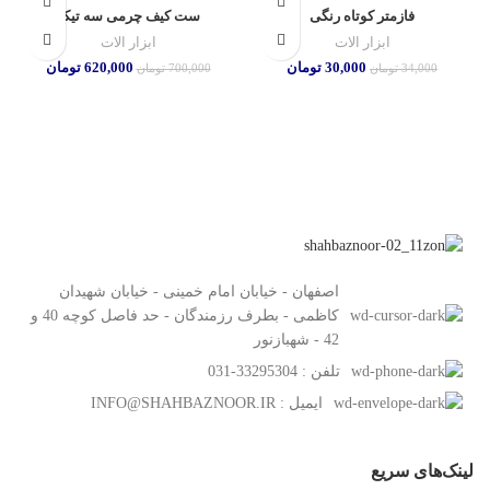
-11%
-12%
فازمتر کوتاه رنگی
ست کیف چرمی سه تیکه
ابزار الات
ابزار الات
30,000
تومان
620,000
تومان
34,000
تومان
700,000
تومان
اصفهان - خیابان امام خمینی - خیابان شهیدان
کاظمی - بطرف رزمندگان - حد فاصل کوچه 40 و
42 - شهبازنور
تلفن : 33295304-031
ایمیل : INFO@SHAHBAZNOOR.IR
لینک‌های سریع