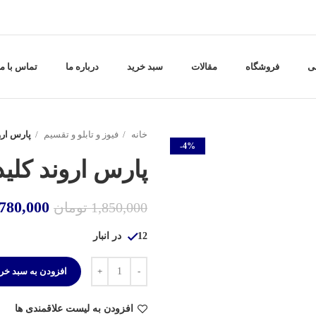
ی
فروشگاه
مقالات
سبد خرید
درباره ما
تماس با ما
خانه
فیوز و تابلو و تقسیم
پارس اروند ک
-4%
پارس اروند کلید حافظ 
,780,000
1,850,000
تومان
12 در انبار
افزودن به سبد خر
افزودن به لیست علاقمندی ها