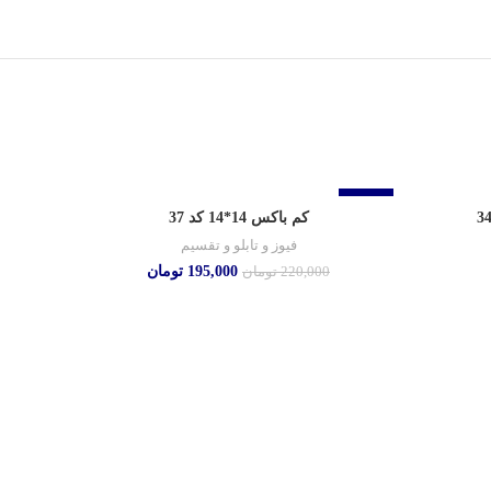
-11%
-11%
کم باکس 14*14 کد 37
فیوز و تابلو و تقسیم
195,000
تومان
220,000
تومان