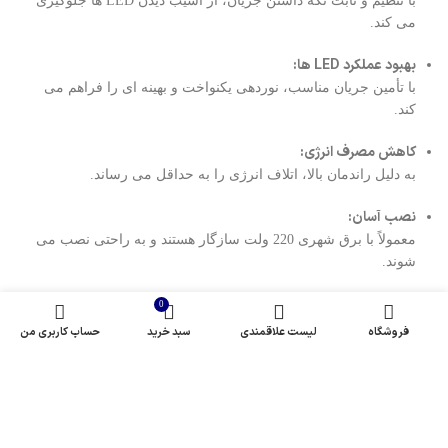
با تنظیم و ثابت نگه داشتن جریان، از آسیب دیدن LED ها جلوگیری
می کند.
بهبود عملکرد LED ها:
با تأمین جریان مناسب، نوردهی یکنواخت و بهینه ای را فراهم می
کند.
کاهش مصرف انرژی:
به دلیل راندمان بالا، اتلاف انرژی را به حداقل می رساند.
نصب آسان:
معمولاً با برق شهری 220 ولت سازگار هستند و به راحتی نصب می
شوند.
نکات مهم در انتخاب درایور:
0
فروشگاه
لیست علاقمندی
سبد خرید
حساب کاربری من
توان مورد نیاز LED ها:
توان درایور باید با توان مصرفی LED ها متناسب باشد.
جریان خروجی درایور:
جریان خروجی درایور باید با جریان مورد نیاز LED ها مطابقت داشته