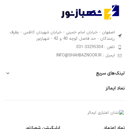
اصفهان - خیابان امام خمینی - خیابان شهیدان کاظمی - بطرف
رزمندگان - حد فاصل کوچه 40 و 42 - شهبازنور
تلفن : 33295304-031
ایمیل : INFO@SHAHBAZNOOR.IR
لینک‌های سریع
نماد ایمالز
نماد اعتماد
اپلیکیشن شهبازنور