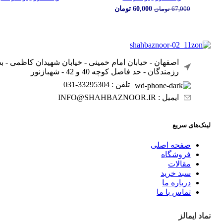
قیمت
قیمت
60,000
تومان
67,000
تومان
اصلی:
فعلی:
67,000 تومان
60,000 تومان.
بود.
اصفهان - خیابان امام خمینی - خیابان شهیدان کاظمی - 
رزمندگان - حد فاصل کوچه 40 و 42 - شهبازنور
تلفن : 33295304-031
ایمیل : INFO@SHAHBAZNOOR.IR
لینک‌های سریع
صفحه اصلی
فروشگاه
مقالات
سبد خرید
درباره ما
تماس با ما
نماد ایمالز