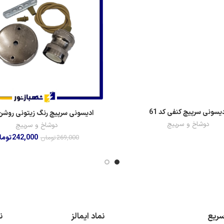
دیسونی سرپیچ کنفی کد 61
ادیسونی سرپیچ رنگ زیتونی روشن ک
دوشاخ و سرپیچ
دوشاخ و سرپیچ
242,000
توما
269,000
تومان
سریع
نماد ایمالز
ن