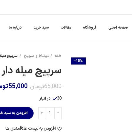
صفحه اصلی
فروشگاه
مقالات
سبد خرید
درباره ما
خانه
دوشاخ و سرپیچ
سرپیچ میله د
-15%
سرپیچ میله دار رج
55,000
توم
65,000
تومان
30 در انبار
افزودن به سبد خر
افزودن به لیست علاقمندی ها