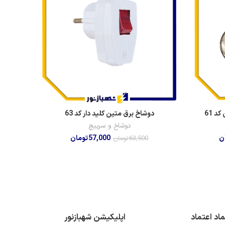
د 61
دوشاخ برق متین کلید دار کد 63
دوشاخ و سرپیچ
ن
57,000
تومان
63,500
تومان
ماد اعتماد
اپلیکیشن شهبازنور