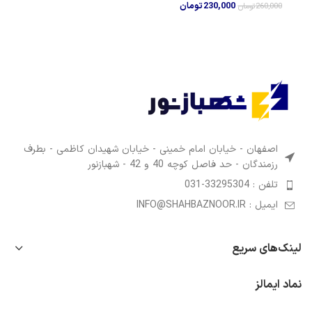
230,000
تومان
260,000
تومان
اصفهان - خیابان امام خمینی - خیابان شهیدان کاظمی - بطرف
رزمندگان - حد فاصل کوچه 40 و 42 - شهبازنور
تلفن : 33295304-031
ایمیل : INFO@SHAHBAZNOOR.IR
لینک‌های سریع
نماد ایمالز