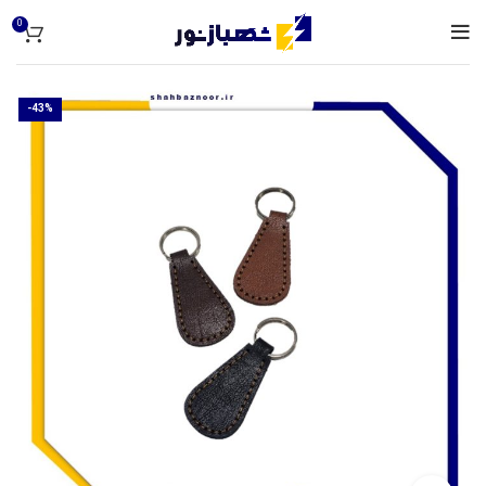
0
-43%