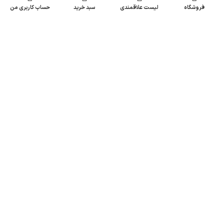
فروشگاه
لیست علاقمندی
سبد خرید
حساب کاربری من
-10%
-10%
کالیوز پنل نفیس 3 واحدی کد 02
کالیوز پنل نفیس 2 واحدی کد 02
آیفون و آنتن 2
آیفون و آنتن 2
6,750,000
تومان
6,480,000
تومان
7,500,000
تومان
7,200,000
تومان
اصفهان - خیابان امام خمینی - خیابان شهیدان
کاظمی - بطرف رزمندگان - حد فاصل کوچه 40
و 42 - شهبازنور
تلفن : 33295304-031
ایمیل : INFO@SHAHBAZNOOR.IR
لینک‌های سریع