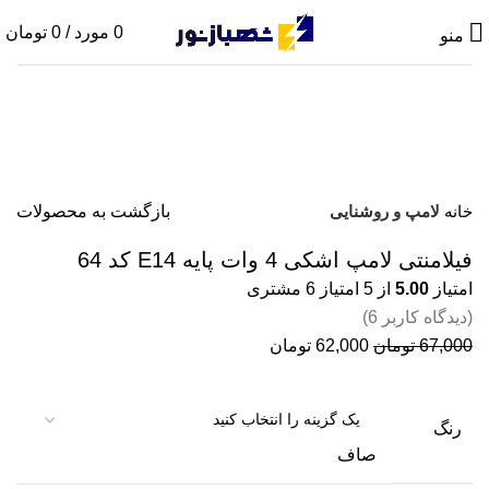
0
مورد
/
0
تومان
منو
-7%
تمام شده
برای بزرگنمایی کلیک کنید
خانه
لامپ و روشنایی
بازگشت به محصولات
فیلامنتی لامپ اشکی 4 وات پایه E14 کد 64
امتیاز
5.00
از 5 امتیاز
6
مشتری
(دیدگاه کاربر
6
)
قیمت
قیمت
67,000
تومان
62,000
تومان
اصلی:
فعلی:
67,000 تومان
62,000 تومان.
بود.
رنگ
صاف