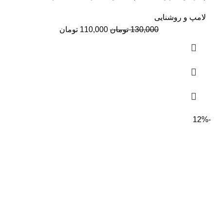
لامپ و روشنایی
قیمت
قیمت
130,000
تومان
110,000
تومان
اصلی:
فعلی:
130,000 تومان
110,000 تومان.
بود.
-12%