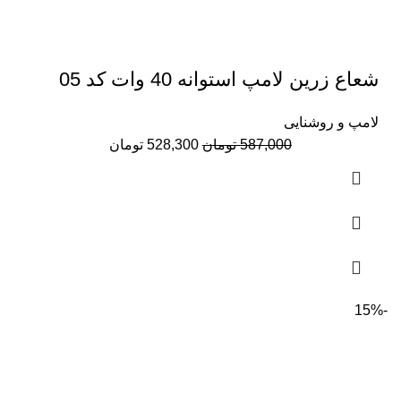
شعاع زرین لامپ استوانه 40 وات کد 05
لامپ و روشنایی
قیمت
قیمت
587,000
تومان
528,300
تومان
اصلی:
فعلی:
587,000 تومان
528,300 تومان.
بود.
-15%