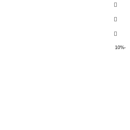
اصلی:
فعلی:
680,000 تومان
578,000 تومان.
بود.
-10%