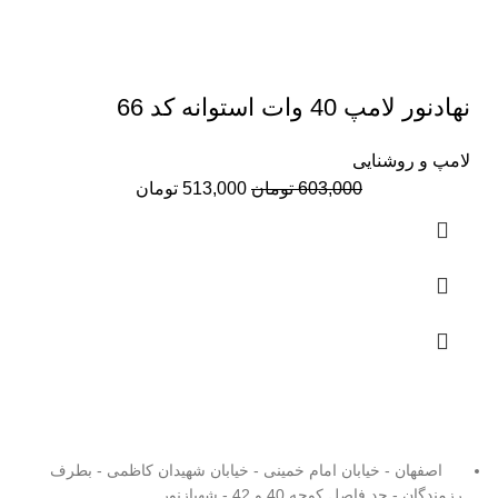
نهادنور لامپ 40 وات استوانه کد 66
لامپ و روشنایی
قیمت
قیمت
603,000
تومان
513,000
تومان
اصلی:
فعلی:
603,000 تومان
513,000 تومان.
بود.
اصفهان - خیابان امام خمینی - خیابان شهیدان کاظمی - بطرف
رزمندگان - حد فاصل کوچه 40 و 42 - شهبازنور