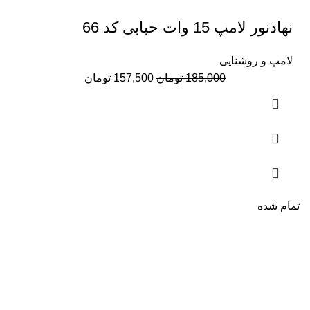
نهادنور لامپ 15 وات حبابی کد 66
لامپ و روشنایی
قیمت
قیمت
185,000
تومان
157,500
تومان
اصلی:
فعلی:
185,000 تومان
157,500 تومان.
بود.
تمام شده