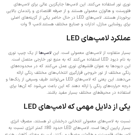
نسبت به لامپ‌های معمولی انتخابی درخشان تر هستند، مصرف انرژی
بسیار پایین آن‌ها است. لامپ‌های LED حدود 80٪ کمتر انرژی نسبت به
لامپ‌های فلورسنت و هالوژن مصرف می‌کنند، این به معنای کاهش هزینه
کلی انرژی برق برای صاحبان و استفاده کنندگان است. به عنوان مثال، یک
لامپ LED با توان 10 وات معادل یک لامپ هالوژن 50 وات است، این
به معنای یک کاهش 80٪ مصرف انرژی و بنابراین کاهش هزینه‌های
انرژی است.
از دیگر مزایای بارز لامپ‌های LED
مقاومت بسیار بالا و عمر مفید طولانی آن‌ها است. به دلیل استفاده از
تکنولوژی نیمه هادی، این لامپ‌ها عمر بسیار طولانی دارند و معمولاً
حداقل 50000 تا 100000 ساعت طول عمر دارند، در حالی که لامپ‌های
معمولی معمولاً تنها 8000 تا 10000 ساعت عمر دارند. این به معنی
کاهش نیاز به تعویض مکرر لامپ‌ها و پس‌انداز در هزینه‌ها برای کاربران
و مصرف‌کنندگان است.
با توجه به فواید فراوانی که لامپ‌های LED ارائه می‌دهند، این لامپ‌ها
اکنون به عنوان یک گزینه مناسب و پایدار برای روشنایی در منازل، دفاتر،
فضاهای عمومی و صنایع مختلف شناخته می‌شوند. از آنجایی که این