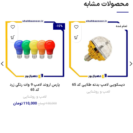
اصفهان - خیابان امام خمینی - خیابان شهیدان کاظمی - بطرف
رزمندگان - حد فاصل کوچه 40 و 42 - شهبازنور
تلفن : 33295304-031
ایمیل : INFO@SHAHBAZNOOR.IR
لینک‌های سریع
نماد ایمالز