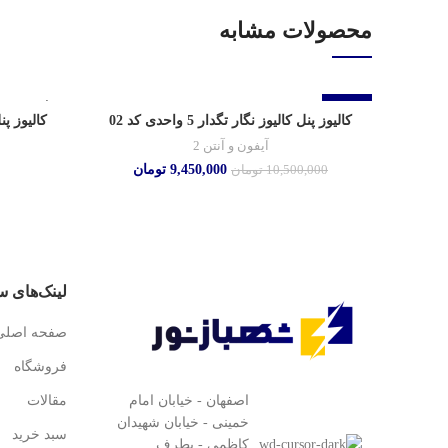
محصولات مشابه
-10%
تمام شده
کالیوز پنل کالیوز نگار تگدار 5 واحدی کد 02
کالیوز پ
آیفون و آنتن 2
9,450,000
تومان
10,500,000
تومان
لینک‌های س
صفحه اصلی
فروشگاه
اصفهان - خیابان امام
مقالات
خمینی - خیابان شهیدان
سبد خرید
کاظمی - بطرف