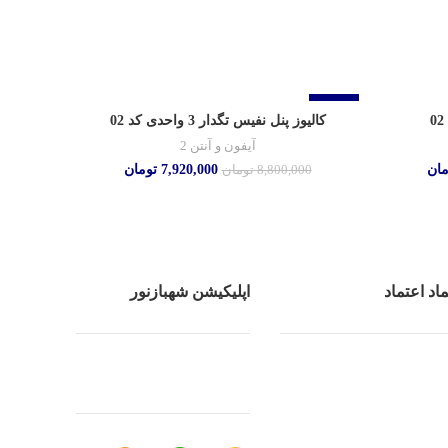
-10%
تمام شده
کالیوز پنل نفیس تگدار 3 واحدی کد 02
ک
آیفون و آنتن 2
مان
7,920,000
تومان
8,800,000
تومان
ماد اعتماد
اپلیکیشن شهبازنور