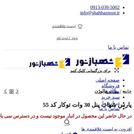
0913-039-5002
info@shahbaznoor.ir
لیست علاقمندی
ورود / ثبت نام
تماس با ما
برای بزرگنمایی کلیک کنید
صفحه اصلی
فروشگاه
خانه
پنل و هالوژن
مقالات
سبد خرید
درباره ما
پارس شهاب پنل 30 وات توکار کد 55
تماس با ما
در حال حاضر این محصول در انبار موجود نیست و در دسترس نمی با
افزودن به لیست علاقمندی ها