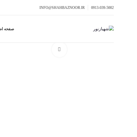
INFO@SHAHBAZNOOR.IR
0913-039-5002
صفحه اص
برای بزرگنمایی کلیک کنید