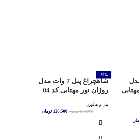
-20%
تمام شده
وات مدل
شاهچراغ پنل 7 وات مدل
هتابی
روژان نور مهتابی کد 04
وات 60 در 60 کد 08
پنل و هالوژن
پنل و ها
126,500
تومان
158,000
تومان
مان