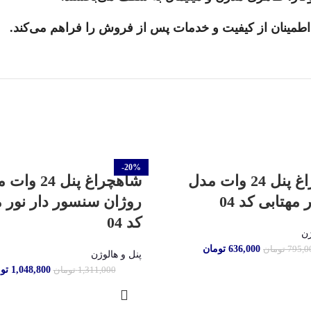
مینان از کیفیت و خدمات پس از فروش را فراهم می‌کند.
-20%
شاهچراغ پنل 24 وات مدل
شاهچراغ پنل 24 
 مهتابی کد 04
روژان سنسور دار نور م
کد 04
ژن
636,000
تومان
795,0
تومان
پنل و هالوژن
1,048,800
تو
1,311,000
تومان