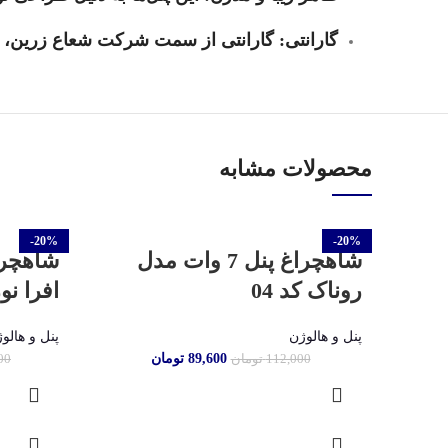
گارانتی:
گارانتی از سمت شرکت شعاع زرین، اط
محصولات مشابه
-20%
-20%
شاهچراغ پنل 7 وات مدل
روناک کد 04
افرا نور
پنل و هالوژن
پنل و هالو
89,600
تومان
112,000
تومان
00