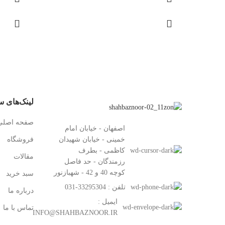
لینک‌های س
صفحه اصلی
اصفهان - خیابان امام
خمینی - خیابان شهیدان
فروشگاه
کاظمی - بطرف
مقالات
رزمندگان - حد فاصل
کوچه 40 و 42 - شهبازنور
سبد خرید
تلفن : 33295304-031
درباره ما
ایمیل :
تماس با ما
INFO@SHAHBAZNOOR.IR