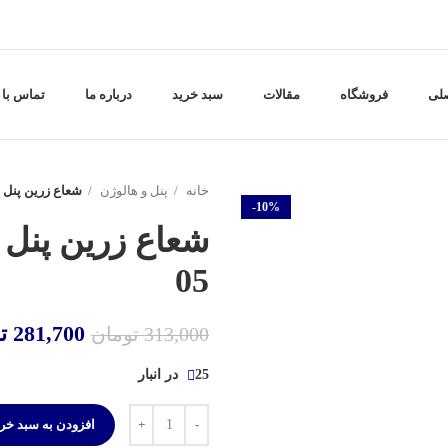
لی
فروشگاه
مقالات
سبد خرید
درباره ما
تماس با 
خانه
پنل و هالوژن
شعاع زرین پنل 10 وات فول لایت توکار کد 05
-10%
05
281,700
ت
313,000
تومان
25 در انبار
افزودن به سبد خر