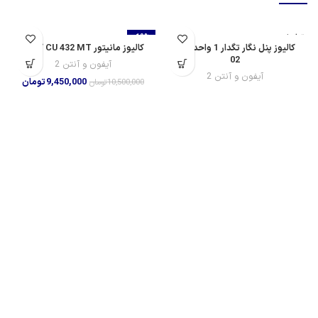
تمام شده
-10%
کالیوز پنل نگار تگدار 1 واحدی کد
کالیوز مانیتور CU 432 MT کد 02
02
آیفون و آنتن 2
آیفون و آنتن 2
9,450,000
تومان
10,500,000
تومان