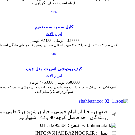
بادوام است که برای نگهداری و
-11%
کابل سه به سه ضخیم
ابزار الات
قیمت
قیمت
103,000
تومان
92,000
تومان
کابل صدا ۳ به ۳ کابل صدا ۳ به ۳ جهت انتقال صدا در پخش کننده های خانگی استفاده می
اصلی:
فعلی:
103,000 تومان
92,000 تومان.
-14%
بود.
کیف رودوشی اسپرت مدل جیپ
ابزار الات
قیمت
قیمت
550,000
تومان
475,000
تومان
اصلی:
فعلی:
کیف تکی : کیف تک جیب جزئیات ست اسپرت جزئیات کیف دوشی جنس : چرم ص
سوگو(درجه یک) تمام کیف
550,000 تومان
475,000 تومان.
بود.
اصفهان - خیابان امام خمینی - خیابان شهیدان کاظمی - 
رزمندگان - حد فاصل کوچه 40 و 42 - شهبازنور
تلفن : 33295304-031
ایمیل : INFO@SHAHBAZNOOR.IR