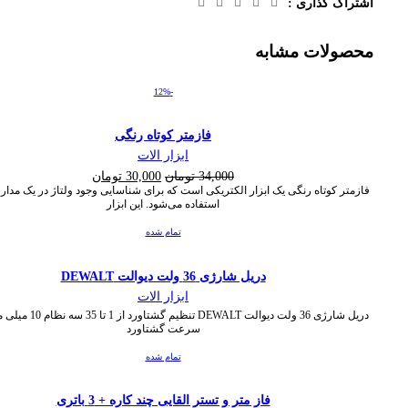
اشتراک گذاری :
محصولات مشابه
-12%
فازمتر کوتاه رنگی
ابزار الات
قیمت
قیمت
34,000
تومان
30,000
تومان
اصلی:
فعلی:
فازمتر کوتاه رنگی یک ابزار الکتریکی است که برای شناسایی وجود ولتاژ در یک مدار
استفاده می‌شود. این ابزار
34,000 تومان
30,000 تومان.
بود.
تمام شده
دریل شارژی 36 ولت دیوالت DEWALT
ابزار الات
دریل شارژی 36 ولت دیوالت DEWALT تن
سرعت گشتاورد
تمام شده
فاز متر و تستر القایی چند کاره + 3 باتری