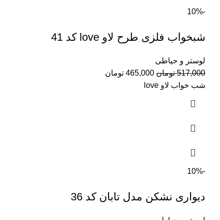
-10%
شبخواب فلزی طرح لاو love کد 41
لوستر و حیاطی
قیمت
قیمت
517,000
تومان
465,000
تومان
اصلی:
فعلی:
شب خواب لاو love
517,000 تومان
465,000 تومان.
بود.
-10%
دیواری نشکن مدل تابان کد 36