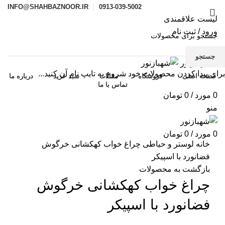
INFO@SHAHBAZNOOR.IR
0913-039-5002
لیست علاقمندی
ورود / ثبت نام
تماس با ما
جستجو
برای پیدا کردن محصولات خود شروع به تایپ نام آن کنید...
صفحه اصلی
فروشگاه
مقالات
سبد خرید
درباره ما
تماس با ما
-10%
0
مورد
/
0
تومان
منو
برای بزرگنمایی کلیک کنید
0
مورد
/
0
تومان
خانه
لوستر و حیاطی
چراغ خواب کهکشانی خرگوش
فضانورد با اسپیکر
بازگشت به محصولات
چراغ خواب کهکشانی خرگوش
فضانورد با اسپیکر