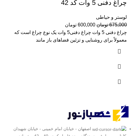
چراغ دفنی 5 وات کد 42
لوستر و حیاطی
قیمت
قیمت
675,000
تومان
600,000
تومان
اصلی:
فعلی:
چراغ دفنی 5 وات چراغ دفنی5 وات یک نوع چراغ است که
675,000 تومان
600,000 تومان.
معمولاً برای روشنایی و تزئین فضاهای باز مانند
بود.
اصفهان - خیابان امام خمینی - خیابان شهیدان
کاظمی - بطرف رزمندگان - حد فاصل کوچه 40 و 42 - شهبازنور