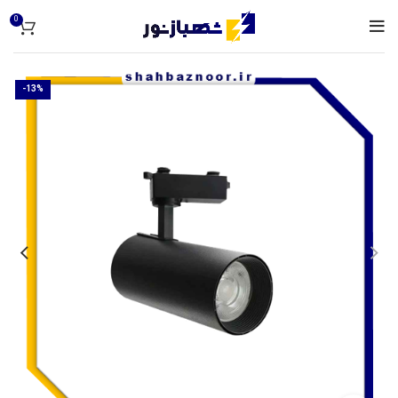
0
-13%