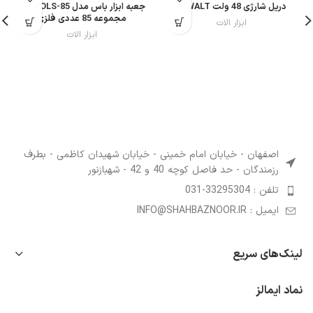
دریل شارژی 48 ولت DEWALT
جعبه ابزار باس مدل BS-TOLS-85
مجموعه 85 عددی فلزی
ابزار الات
ابزار الات
اصفهان - خیابان امام خمینی - خیابان شهیدان کاظمی - بطرف
رزمندگان - حد فاصل کوچه 40 و 42 - شهبازنور
تلفن : 33295304-031
ایمیل : INFO@SHAHBAZNOOR.IR
لینک‌های سریع
نماد ایمالز