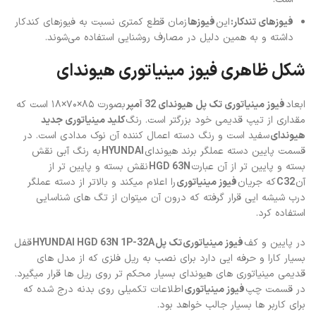
فیوزهای تندکار:
این
فیوزها
زمان قطع کمتری نسبت به فیوزهای کندکار
داشته و به همین دلیل در مصارف روشنایی استفاده می‌شوند.
شکل ظاهری فیوز مینیاتوری هیوندای
ابعاد
فیوز مینیاتوری تک پل هیوندای 32 آمپر
بصورت ۸۵×۷۰×۱۸ است که
مقداری از تیپ قدیمی خود بزرگتر است. رنگ
کلید مینیاتوری جدید
هیوندای
سفید است و رنگ دسته اعمال کننده آن نوک مدادی است. در
قسمت پایین دسته عملگر برند هیوندای
HYUNDAI
به رنگ آبی نقش
بسته و پایین تر از آن عبارت
HGD 63N
نقش بسته و پایین تر از
آن
C32
که جریان
فیوز مینیاتوری
را اعلام میکند و بالاتر از دسته عملگر
درب شیشه ایی قرار گرفته که درون آن میتوان از تگ های شناسایی
استفاده کرد.
در پایین و کف
فیوز مینیاتوری تک پل
HYUNDAI HGD 63N 1P-32A
قفل
بسیار کارا و حرفه ایی دارد برای نصب به ریل فلزی که از مدل های
قدیمی مینیاتوری های هیوندای بسیار محکم تر روی ریل ها قرار میگیرد.
در قسمت چپ
فیوز مینیاتوری
اطلاعات تکمیلی روی بدنه درج شده که
برای کاربر ها بسیار جالب خواهد بود.