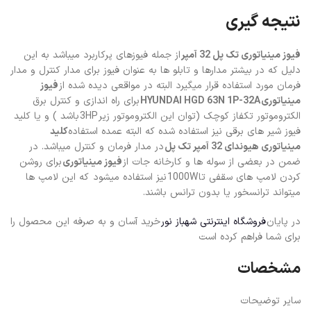
نتیجه گیری
فیوز مینیاتوری تک پل 32 آمپر
از جمله فیوزهای پرکاربرد میباشد به این
دلیل که در بیشتر مدارها و تابلو ها به عنوان فیوز برای مدار کنترل و مدار
فرمان مورد استفاده قرار میگیرد البته در مواقعی دیده شده از
فیوز
مینیاتوری
HYUNDAI HGD 63N 1P-32A
برای راه اندازی و کنترل برق
الکتروموتور تکفاز کوچک (توان این الکتروموتور زیر
3HP
باشد ) و یا کلید
فیوز شیر های برقی نیز استفاده شده که البته عمده استفاده
کلید
مینیاتوری هیوندای 32 آمپر تک پل
در مدار فرمان و کنترل میباشد. در
ضمن در بعضی از سوله ها و کارخانه جات از
فیوز مینیاتوری
برای روشن
کردن لامپ های سقفی تا
1000W
نیز استفاده میشود که این لامپ ها
میتواند ترانسخور یا بدون ترانس باشند.
در پایان
فروشگاه اینترنتی شهباز نور
خرید آسان و به صرفه این محصول را
برای شما فراهم کرده است
مشخصات
سایر توضیحات