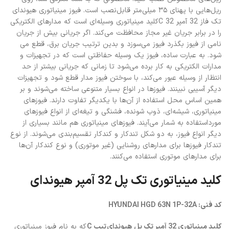
ریل‌هایی با پهنای ۳۵ میلی‌متر قابل‌نصب است. فیوز مینیاتوری هیوندای
تک فاز 32 آمپر C 32کلید مینیاتوری وسیله‌ای است که مدارهای الکتریکی
را در برابر جریان غیر مجاز محافظت می‌کند. اگر جریانی بیش از جریان
نامی از فیوز بگذرد فیوز می‌سوزد و بدین ترتیب جریان برق، قطع می
شود. به عبارت ساده، فیوز یک وسیله حفاظتی است که در تجهیزات و
مدارات الکتریکی به کار برده می‌شود تا زمانی که جریانی بیشتر از حد
انتظار از وسیله عبور می‌کند، با سوختن فیوز مدار قطع شود و تجهیزات
دیگر آسیبی نبینند. فیوزها در انواع بسیار متنوعی ساخته می‌شوند و بر
همین اساس محل استفاده از آن‌ها با یکدیگر تفاوت دارند. فیوزهای
مینیاتوری، شیشه‌ای، ذوب شونده، فشنگی و تیغه‌ای از انواع فیوزهای
مورداستفاده به شمار می‌آیند. فیوزهای مینیاتوری هم مانند بسیاری از
دیگر انواع فیوز، به دو شکل تندکار و کندکار تقسیم‌بندی می‌شوند. از نوع
تندکار فیوزها برای مدارهای روشنایی (غیر موتوری) و نوع کندکار آن‌ها
برای مدارهای موتوری استفاده می‌کنند.
کلید مینیاتوری تک پل 32 آمپر هیوندای
کد فنی: HYUNDAI HGD 63N 1P-32A
کلید مینیاتوری 32 آمپر تک پل هیوندای
تیپ C
که به نام فیوز مینیاتوری