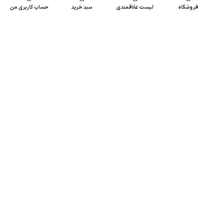
فروشگاه
لیست علاقمندی
سبد خرید
حساب کاربری من
محصولات مشابه
تمام شده
-18%
ریلی پره ای 50 وات بدنه مشکی
PGT پروژکتور 50 وات مهتابی کد
رنگ آفتابی کد 09
06
پروژکتور و ریلی
پروژکتور و ریلی
978,000
تومان
1,188,000
تومان
اصفهان - خیابان امام خمینی - خیابان شهیدان
کاظمی - بطرف رزمندگان - حد فاصل کوچه 40
و 42 - شهبازنور
تلفن : 33295304-031
ایمیل : INFO@SHAHBAZNOOR.IR